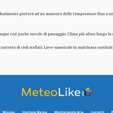
dualmente porterà ad un aumento delle temperature fino a un 
nque con poche nuvole di passaggio. Clima più afoso lungo la co
ontesto di cieli stellati. Lieve maestrale in mattinata sostitui
Mission
Stazione Meteo
Monitoraggio Aria
Contatti
P