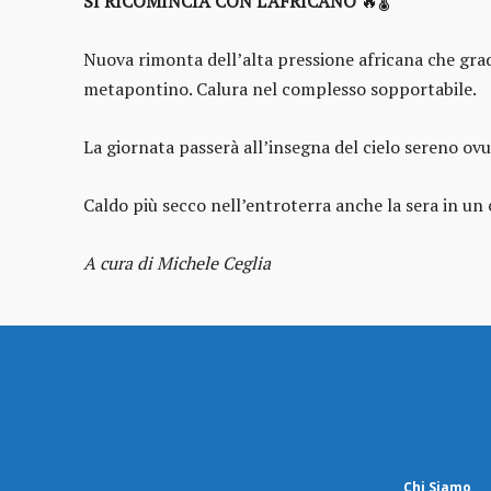
SI RICOMINCIA CON L’AFRICANO
🔥🌡️
Nuova rimonta dell’alta pressione africana che gra
metapontino. Calura nel complesso sopportabile.
La giornata passerà all’insegna del cielo sereno ovu
Caldo più secco nell’entroterra anche la sera in un c
A cura di Michele Ceglia
Chi Siamo