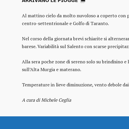
𝗔𝗥𝗥𝗜𝗩𝗔𝗡𝗢 𝗟𝗘 𝗣𝗜𝗢𝗚𝗚𝗘 🌧️
Al mattino cielo da molto nuvoloso a coperto con pi
centro-settentrionale e Golfo di Taranto.
Nel corso della giornata brevi schiarite si alterne
barese. Variabilità sul Salento con scarse precipitaz
Alla sera poche zone di sereno solo su brindisino e 
sull’Alta Murgia e materano.
Temperature in lieve diminuzione, vento debole dai
A cura di Michele Ceglia