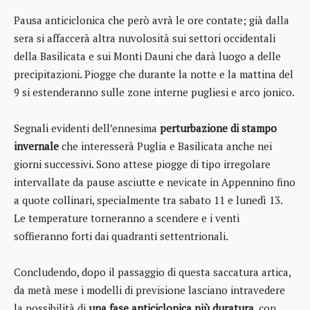
Pausa anticiclonica che però avrà le ore contate; già dalla
sera si affaccerà altra nuvolosità sui settori occidentali
della Basilicata e sui Monti Dauni che darà luogo a delle
precipitazioni. Piogge che durante la notte e la mattina del
9 si estenderanno sulle zone interne pugliesi e arco jonico.
Segnali evidenti dell’ennesima
perturbazione di stampo
invernale
che interesserà Puglia e Basilicata anche nei
giorni successivi. Sono attese piogge di tipo irregolare
intervallate da pause asciutte e nevicate in Appennino fino
a quote collinari, specialmente tra sabato 11 e lunedì 13.
Le temperature torneranno a scendere e i venti
soffieranno forti dai quadranti settentrionali.
Concludendo, dopo il passaggio di questa saccatura artica,
da metà mese i modelli di previsione lasciano intravedere
la possibilità di
una fase anticiclonica più duratura
, con