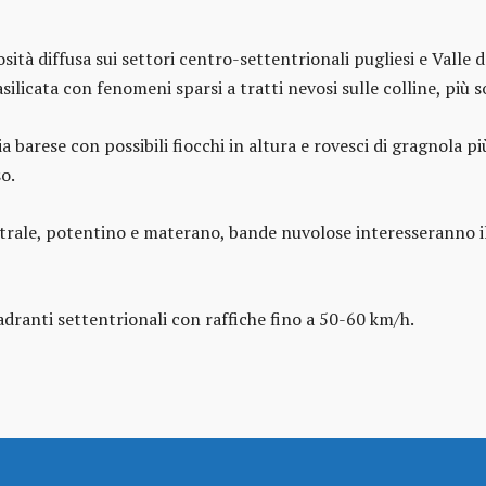
tà diffusa sui settori centro-settentrionali pugliesi e Valle d’
silicata con fenomeni sparsi a tratti nevosi sulle colline, più s
arese con possibili fiocchi in altura e rovesci di gragnola più
o.
rale, potentino e materano, bande nuvolose interesseranno il t
dranti settentrionali con raffiche fino a 50-60 km/h.