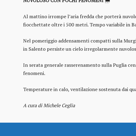
NUVOLOSO CON POCHI FENOMENI
🌦️
Al mattino irrompe l’aria fredda che porterà nuvolosi
fiocchettate oltre i 500 metri. Tempo variabile in Ba
Nel pomeriggio addensamenti compatti sulla Murgia b
in Salento persiste un cielo irregolarmente nuvolos
In serata generale rasserenamento sulla Puglia cent
fenomeni.
Temperature in calo, ventilazione sostenuta dai qua
A cura di Michele Ceglia