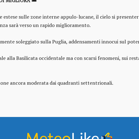
OI MIGLIORA
🌥️
 estese sulle zone interne appulo-lucane, il cielo si presenterà
denza sarà verso un rapido miglioramento.
mente soleggiato sulla Puglia, addensamenti innocui sul poten
ale alla Basilicata occidentale ma con scarsi fenomeni, sui res
ione ancora moderata dai quadranti settentrionali.