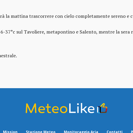
drà la mattina trascorrere con cielo completamente sereno e 
-37°c sul Tavoliere, metapontino e Salento, mentre la sera rit
estrale.
Mission
Stazione Meteo
Monitoraggio Aria
Contatti
P