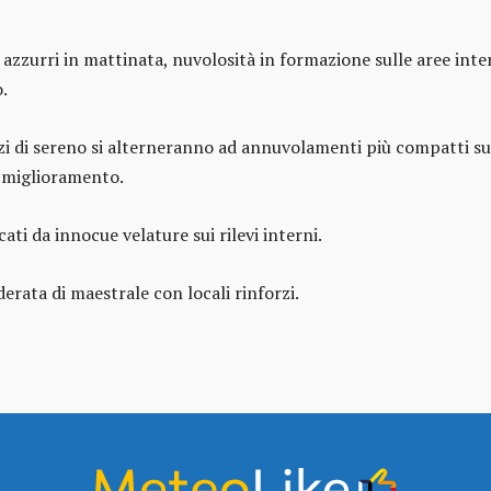
i azzurri in mattinata, nuvolosità in formazione sulle aree in
.
zi di sereno si alterneranno ad annuvolamenti più compatti s
o miglioramento.
lcati da innocue velature sui rilevi interni.
rata di maestrale con locali rinforzi.