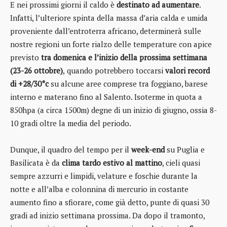
E nei prossimi giorni il caldo è
destinato ad aumentare
.
Infatti, l’ulteriore spinta della massa d’aria calda e umida
proveniente dall’entroterra africano, determinerà sulle
nostre regioni un forte rialzo delle temperature con apice
previsto
tra domenica e l’inizio della prossima settimana
(23-26 ottobre)
,
quando potrebbero toccarsi
valori record
di +28/30°c
su alcune aree comprese tra foggiano, barese
interno e materano fino al Salento. Isoterme in quota a
850hpa (a circa 1500m) degne di un inizio di giugno, ossia 8-
10 gradi oltre la media del periodo.
Dunque, il quadro del tempo per il
week-end
su Puglia e
Basilicata è da
clima tardo estivo al mattino
, cieli quasi
sempre azzurri e limpidi, velature e foschie durante la
notte e all’alba e colonnina di mercurio in costante
aumento fino a sfiorare, come già detto, punte di quasi 30
gradi ad inizio settimana prossima. Da dopo il tramonto,