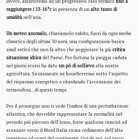
invece, assisteremo ad un progressivo calo termico
fino a
raggiungere i 13-16°c
in presenza di un
alto tasso di
umidità
nell’aria.
Un meteo anomalo
, chiariamolo subito, fuori da ogni media
climatica degli ultimi 30 anni, una configurazione barica
simil estiva che non fa altro che peggiorare la già
critica
situazione idrica
del Paese. Per fortuna la pioggia caduta
nei giorni scorsi ha dato
un pò di sollievo
alla nostra
agricoltura. Sicuramente ne beneficeremo sotto l’aspetto
del risparmio energetico e ritardando l’accensione dei
termosifoni…di questi tempi.
Per il prosieguo non si vede l’ombra di una perturbazione
atlantica, che dovrebbe rappresentare la normalità nel
periodo più piovoso dell’anno, forse qualcosa riuscirà ad
avanzare verso il Nord Italia causa cedimento dell’alta
pressione ad ovest del continente. Qui da noi, sul tacco