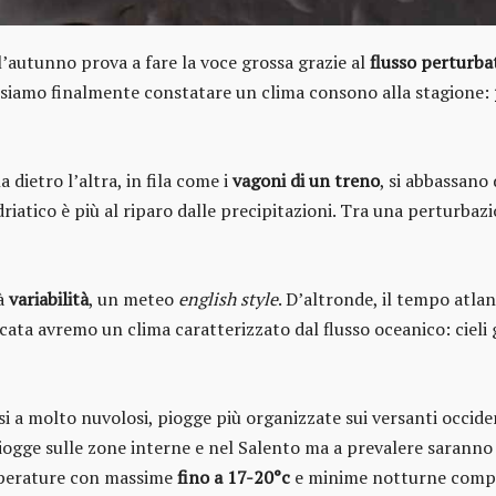
’autunno prova a fare la voce grossa grazie al
flusso perturba
ssiamo finalmente constatare un clima consono alla stagione:
 dietro l’altra, in fila come i
vagoni di un treno
, si abbassano
iatico è più al riparo dalle precipitazioni. Tra una perturbazion
rà
variabilità
, un meteo
english style
. D’altronde, il tempo atla
licata avremo un clima caratterizzato dal flusso oceanico: cieli 
si a molto nuvolosi, piogge più organizzate sui versanti occiden
gge sulle zone interne e nel Salento ma a prevalere saranno l
mperature con massime
fino a 17-20°c
e minime notturne comp