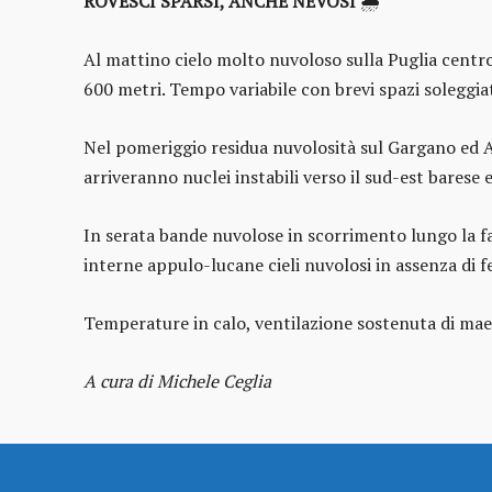
ROVESCI SPARSI, ANCHE NEVOSI
🌦️
Al mattino cielo molto nuvoloso sulla Puglia centro
600 metri. Tempo variabile con brevi spazi soleggiati
Nel pomeriggio residua nuvolosità sul Gargano ed Alt
arriveranno nuclei instabili verso il sud-est barese e
In serata bande nuvolose in scorrimento lungo la fas
interne appulo-lucane cieli nuvolosi in assenza di 
Temperature in calo, ventilazione sostenuta di maes
A cura di Michele Ceglia