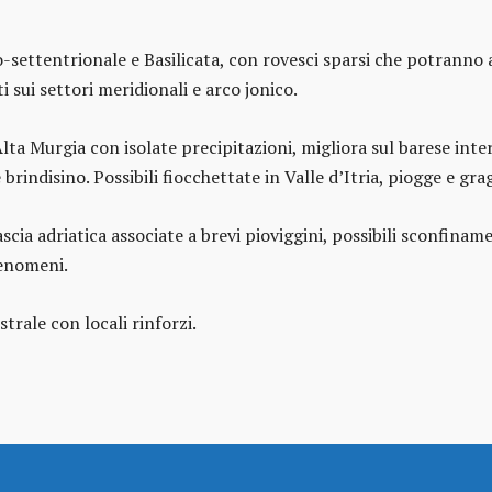
-settentrionale e Basilicata, con rovesci sparsi che potranno a
 sui settori meridionali e arco jonico.
a Murgia con isolate precipitazioni, migliora sul barese inter
 brindisino. Possibili fiocchettate in Valle d’Itria, piogge e gr
cia adriatica associate a brevi pioviggini, possibili sconfinam
fenomeni.
trale con locali rinforzi.