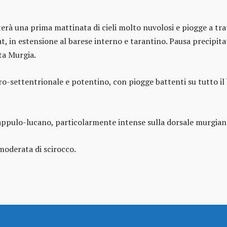
terà una prima mattinata di cieli molto nuvolosi e piogge a tr
t, in estensione al barese interno e tarantino. Pausa precipitati
ta Murgia.
-settentrionale e potentino, con piogge battenti su tutto il b
o appulo-lucano, particolarmente intense sulla dorsale murgia
moderata di scirocco.