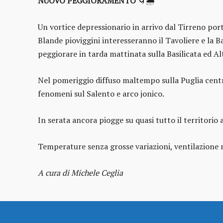
NUOVO PEGGIORAMENTO
🌀🌦️
Un vortice depressionario in arrivo dal Tirreno por
Blande pioviggini interesseranno il Tavoliere e la Ba
peggiorare in tarda mattinata sulla Basilicata ed Al
Nel pomeriggio diffuso maltempo sulla Puglia centro
fenomeni sul Salento e arco jonico.
In serata ancora piogge su quasi tutto il territori
Temperature senza grosse variazioni, ventilazione 
A cura di Michele Ceglia