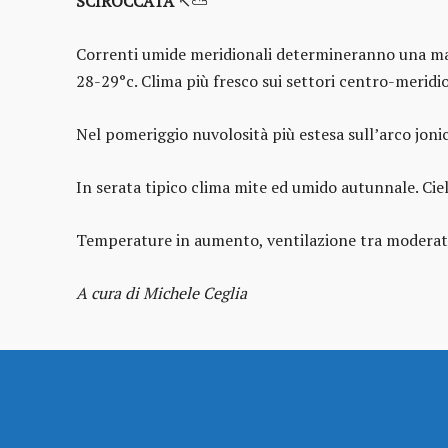
SCIROCCATA
↖️⛅
Correnti umide meridionali determineranno una matt
28-29°c. Clima più fresco sui settori centro-meridio
Nel pomeriggio nuvolosità più estesa sull’arco jonic
In serata tipico clima mite ed umido autunnale. Cieli
Temperature in aumento, ventilazione tra moderata 
A cura di Michele Ceglia