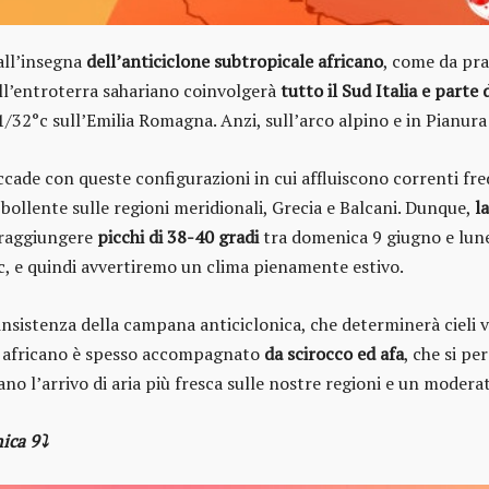
 all’insegna
dell’anticiclone subtropicale africano
, come da pra
all’entroterra sahariano coinvolgerà
tutto il Sud Italia e parte 
1/32°c sull’Emilia Romagna. Anzi, sull’arco alpino e in Pianur
ccade con queste configurazioni in cui affluiscono correnti fr
ia bollente sulle regioni meridionali, Grecia e Balcani. Dunque,
l
a raggiungere
picchi di 38-40 gradi
tra domenica 9 giugno e luned
, e quindi avvertiremo un clima pienamente estivo.
nsistenza della campana anticiclonica, che determinerà cieli ve
do africano è spesso accompagnato
da scirocco ed afa
, che si p
ano l’arrivo di aria più fresca sulle nostre regioni e un moder
ica 9⤵️