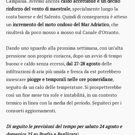
Campania. Avremo ancora
caldo accettabile e un deciso
rinforzo del vento di maestrale
, specialmente lungo la
costa barese e del Salento. Quindi di conseguenza è atteso
un
incremento del moto ondoso del Mar Adriatico
, che
risulterà da poco mosso a mosso sul Canale d’Otranto.
Dando uno sguardo alla prossima settimana, con un’alta
pressione non proprio coriacea, dopo un avvio di tempo
buono e caldo senza eccessi,
dal 27-28 agosto
delle
infiltrazioni di aria più umida e fresca da est potrebbero
innescare
piogge e temporali nelle ore pomeridiane
,
seguito da un calo delle temperature. Si prospetterebbe
così un fine mese tra sole e instabilità, in un contesto
termico in linea con la media del periodo. Seguiteci per i
consueti aggiornamenti.
Di seguito le previsioni del tempo per sabato 24 agosto e
domenica 25 su Puglia e Basilicata
⤵️