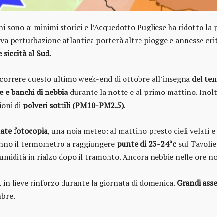
ani sono ai minimi storici e l’Acquedotto Pugliese ha ridotto la 
va perturbazione atlantica porterà altre piogge e annesse cri
 siccità al Sud.
ascorrere questo ultimo week-end di ottobre all’insegna
del tem
e e banchi di nebbia
durante la notte e al primo mattino. Inoltr
ioni di
polveri sottili (PM10-PM2.5)
.
ate fotocopia
, una noia meteo: al mattino presto cieli velati 
ranno il termometro a raggiungere
punte di 23-24°c
sul Tavolie
di umidità in rialzo dopo il tramonto. Ancora nebbie nelle ore n
, in lieve rinforzo durante la giornata di domenica.
Grandi asse
mbre.