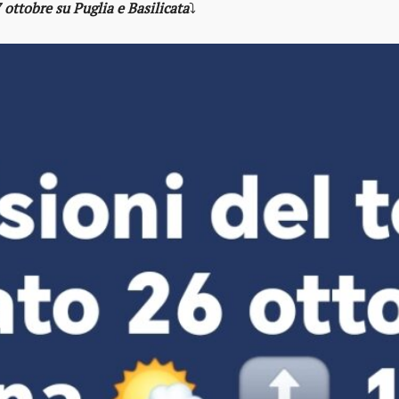
 ottobre su Puglia e Basilicata
⤵️