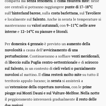
compatta ma
senza fenomeni
. Il
clima risulterà mite
: nelle
ore centrali si potranno raggiungere
punte di 17–18°C
sull’
hinterland barese
, sulla
costa barlettana
, sul
Tavoliere
e localmente sul
Salento
. Anche in serata le temperature si
manterranno su
valori autunnali
, con
9–11°C nelle aree
interne
e
12–14°C su pianure e litorali
.
Per
domenica 4 gennaio
è previsto un
aumento della
nuvolosità
a causa dell’
avvicinamento di una
perturbazione
. Continueranno a soffiare
venti meridionali
,
di
libeccio sulla Puglia centro-settentrionale
e di
scirocco
sul Salento
, in un contesto di
cieli velati o parzialmente
nuvolosi
al mattino. Il
clima resterà molto mite
su tutto il
territorio appulo-lucano; in
serata
si assisterà a
un’
estensione della copertura nuvolosa
, con le
prime
piogge sui Monti Dauni e sul Vulture-Melfese
.
Nella notte
il peggioramento interesserà gradualmente
il resto delle
due regioni
.