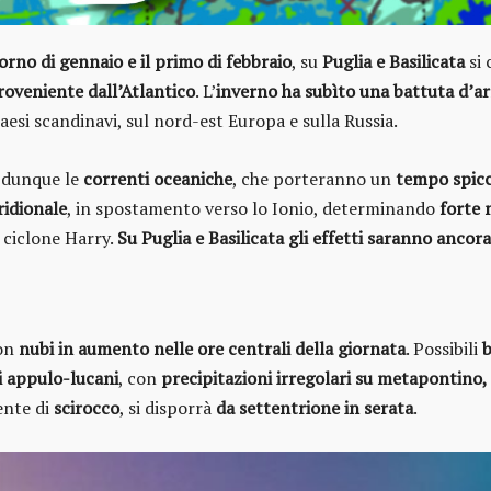
orno di gennaio e il primo di febbraio
, su
Puglia e Basilicata
si
roveniente dall’Atlantico
. L’
inverno ha subìto una battuta d’ar
aesi scandinavi, sul nord-est Europa e sulla Russia.
o dunque le
correnti oceaniche
, che porteranno un
tempo spicc
ridionale
, in spostamento verso lo Ionio, determinando
forte 
 ciclone Harry.
Su Puglia e Basilicata gli effetti saranno ancor
con
nubi in aumento nelle ore centrali della giornata
. Possibili
b
i appulo-lucani
, con
precipitazioni irregolari su metapontino,
ente di
scirocco
, si disporrà
da settentrione in serata
.