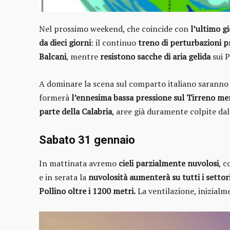
Nel prossimo weekend, che coincide con
l’ultimo gi
da dieci giorni
: il continuo
treno di perturbazioni p
Balcani
, mentre
resistono sacche di aria gelida
sui P
A dominare la scena sul comparto italiano sarann
formerà
l’ennesima bassa pressione sul Tirreno me
parte della Calabria
, aree già duramente colpite dal
Sabato 31 gennaio
In mattinata avremo
cieli parzialmente nuvolosi
, 
e in serata la
nuvolosità aumenterà su tutti i settor
Pollino oltre i 1200 metri.
La ventilazione, inizialm