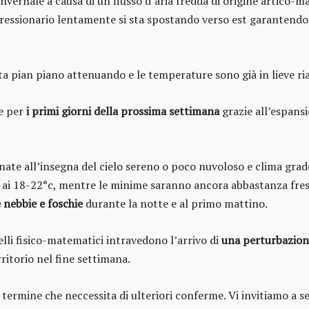
nvernale a causa di un flusso d’aria fredda di origine artico
epressionario lentamente si sta spostando verso est garantend
ta pian piano attenuando e le temperature sono già in lieve ria
e per
i primi giorni della prossima settimana
grazie all’espansi
rnate all’insegna del cielo sereno o poco nuvoloso e clima gra
ai 18-22°c, mentre le minime saranno ancora abbastanza fresc
 nebbie e foschie
durante la notte e al primo mattino.
lli fisico-matematici intravedono l’arrivo di
una perturbazion
ritorio nel fine settimana.
ermine che neccessita di ulteriori conferme. Vi invitiamo a se