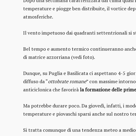
Dopo una settimana caratterizzata dal clima quasi i
temperature e piogge ben distribuite, il vortice d
atmosferiche.
Il vento impetuoso dai quadranti settentrionali si s
Bel tempo e aumento termico continueranno anch
di matrice azzorriana (vedi foto).
Dunque, su Puglia e Basilicata ci aspettano 4-5 gio
diffuso da “
ottobrate romane
” con massime intorno 
anticiclonica che favorirà
la formazione delle prime
Ma potrebbe durare poco. Da giovedì, infatti, i mode
temperature e piovaschi sparsi anche sul nostro ter
Si tratta comunque di una tendenza meteo a medio t