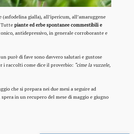
e (asfodelina gialla), all’ipericum, all’amaruggene
c. Tutte
piante ed erbe spontanee commestibili e
otonico, antidepressivo, in generale corroborante e
 un purè di fave sono davvero salutari e gustose
er i raccolti come dice il proverbio:
“cime la vuzzele,
saggio che si prepara nei due mesi a seguire ad
Si spera in un recupero del mese di maggio e giugno