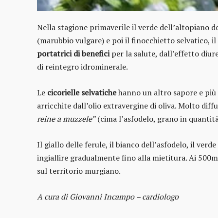
Nella stagione primaverile il verde dell’altopiano de
(marubbio vulgare) e poi il finocchietto selvatico, il 
portatrici di benefici
per la salute, dall’effetto diu
di reintegro idrominerale.
Le
cicorielle selvatiche
hanno un altro sapore e più r
arricchite dall’olio extravergine di oliva. Molto dif
reine a muzzele”
(cima l’asfodelo, grano in quantità
Il giallo delle ferule, il bianco dell’asfodelo, il ve
ingiallire gradualmente fino alla mietitura. Ai 500
sul territorio murgiano.
A cura di Giovanni Incampo – cardiologo