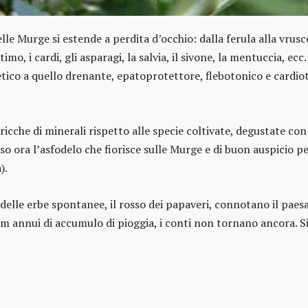
lle Murge si estende a perdita d’occhio: dalla ferula alla vrusc
timo, i cardi, gli asparagi, la salvia, il sivone, la mentuccia, ec
retico a quello drenante, epatoprotettore, flebotonico e cardi
icche di minerali rispetto alle specie coltivate, degustate con
fuso ora l’asfodelo che fiorisce sulle Murge e di buon auspicio p
).
rde delle erbe spontanee, il rosso dei papaveri, connotano il pae
mm annui di accumulo di pioggia, i conti non tornano ancora. 