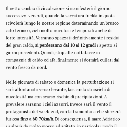
Il netto cambio di circolazione si manifesterà il giorno
successivo, venerdì, quando la saccatura fredda in quota
scivolerà lungo le nostre regione determinando un brusco
calo termico, cieli molto nuvolosi e temporali anche di
forte intensità. Verranno spazzati definitivamente i residui
del gran caldo,
si perderanno dai 10 ai 12 gradi
rispetto ai
giorni precedenti. Quindi, stop alle nottatacce in
compagnia di caldo ed afa, finalmente si dormirà cullati dal
vento fresco da nord.
Nelle giornate di sabato e domenica la perturbazione si
sarà allontanata verso levante, lasciando strascichi di
nuvolosità ma con scarso rischio di precipitazioni. A
prevalere saranno i cieli azzurri. Invece sarà il vento il
protagonista del week-end, con la tramontana che sferzerà
furiosa
fino a 60-70km/h.
Di conseguenza, il mare Adriatico
risulterà da molto mosso ad agitato, in particolar modo il