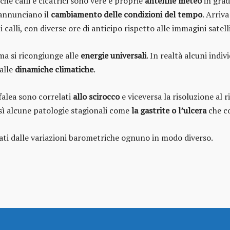
he calli e cicatrici sono vere e proprie
antenne meteo
in grad
eannunciano il
cambiamento delle condizioni del tempo
. Arriva
i calli, con diverse ore di anticipo rispetto alle immagini satelli
ma si ricongiunge alle
energie universali
. In realtà alcuni indi
 alle
dinamiche climatiche
.
efalea sono correlati
allo scirocco
e viceversa la risoluzione al r
osì alcune patologie stagionali come
la gastrite o l’ulcera
che c
zati dalle variazioni barometriche ognuno in modo diverso.