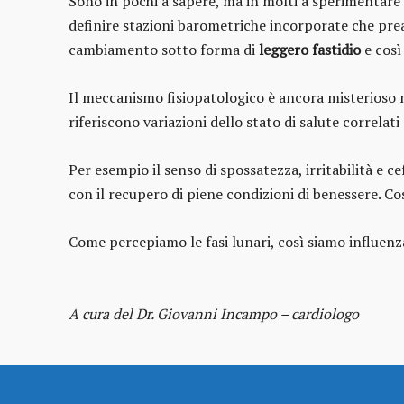
Sono in pochi a sapere, ma in molti a sperimentare c
definire stazioni barometriche incorporate che pr
cambiamento sotto forma di
leggero fastidio
e così 
Il meccanismo fisiopatologico è ancora misterioso 
riferiscono variazioni dello stato di salute correlati
Per esempio il senso di spossatezza, irritabilità e c
con il recupero di piene condizioni di benessere. C
Come percepiamo le fasi lunari, così siamo influen
A cura del Dr. Giovanni Incampo – cardiologo