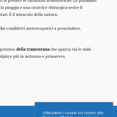
o di predire le variazioni atmosferiche. Le possiamo
 la pioggia e una cicatrice chirurgica sente il
tari. È il miracolo della natura.
vidui cosiddetti meteoropatici a prescindere,
ipristino
della tramontana
che spazza via le nubi
olpisce più in autunno e primavera.
Utilizziamo i cookie sul nostro sito